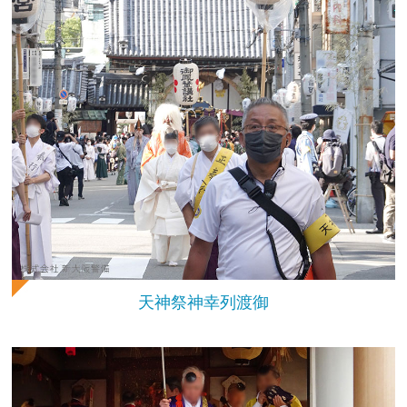
天神祭神幸列渡御