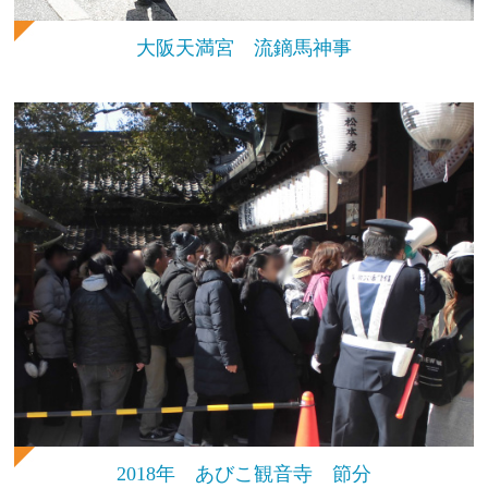
大阪天満宮 流鏑馬神事
2018年 あびこ観音寺 節分