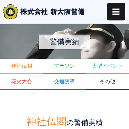
☰
警備実績
神社仏閣
マラソン
大型イベント
花火大会
交通誘導
その他
神社仏閣
の警備実績