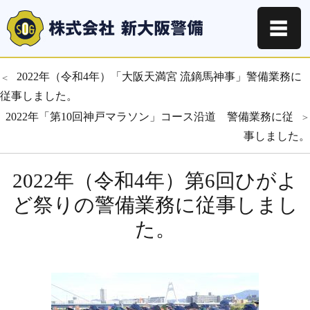
☰
投
過
2022年（令和4年）「大阪天満宮 流鏑馬神事」警備業務に
＜
去
従事しました。
稿
の
次
2022年「第10回神戸マラソン」コース沿道 警備業務に従
＞
ナ
投
の
事しました。
お知らせ
稿:
投
ビ
稿:
2022年（令和4年）第6回ひがよ
ゲ
ど祭りの警備業務に従事しまし
ー
た。
シ
ョ
ン