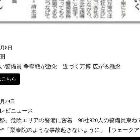
4月8日
聞
い警備員 争奪戦が激化 近づく万博 広がる懸念
はこちら
7月29日
レビニュース
祭』危険エリアの警備に密着 98社920人の警備員束ね
全”「梨泰院のような事故起きないように」【ウェークア