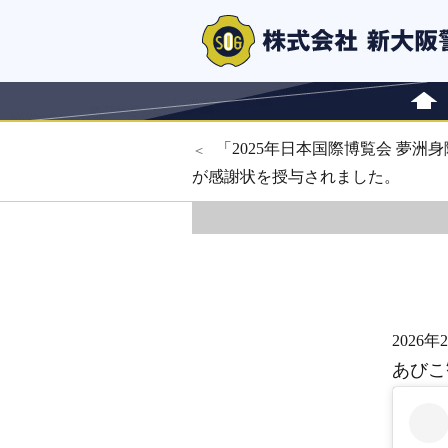
投
過
「2025年日本国際博覧会 夢
＜
去
が感謝状を授与されました。
稿
の
ナ
投
稿:
ビ
ゲ
2026年
ー
あびこ
シ
ョ