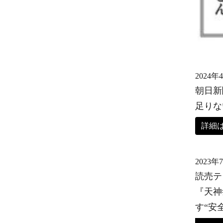
2024年
朝日新
足りな
詳細
2023年
読売テ
『天神
す“安