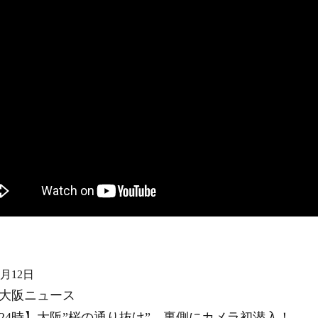
4月12日
大阪ニュース
24時】大阪”桜の通り抜け” 裏側にカメラ初潜入！