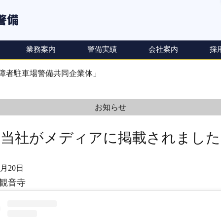
業務案内
警備実績
会社案内
採
次
洲身障者駐車場警備共同企業体」
の
投
お知らせ
稿:
当社がメディアに掲載されました
2月20日
観音寺