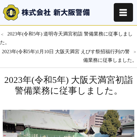
☰
投
過
2023年(令和5年) 道明寺天満宮初詣 警備業務に従事しまし
＜
去
た。
稿
の
次
2023年(令和5年)1月10日 大阪天満宮 えびす祭招福行列の警
＞
ナ
投
の
備業務に従事しました。
お知らせ
稿:
投
ビ
稿:
2023年(令和5年) 大阪天満宮初詣
ゲ
警備業務に従事しました。
ー
シ
ョ
ン